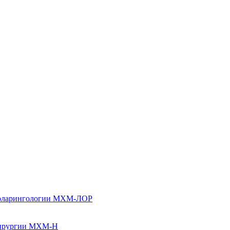
ноларингологии МХМ-ЛОР
хирургии МХМ-Н