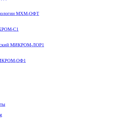
льмологии МХМ-ОФТ
ИКРОМ-С1
ческий МИКРОМ-ЛОР1
 МИКРОМ-ОФ1
кты