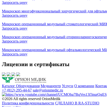
Запросить цену
Микроскоп многофункциональный хирургический для офта
Запросить цену
Микроскоп операционный модульный стоматологический М
Запросить цену
Микроскоп операционный модульный оториноларингоскопи
Запросить цену
Микроскоп операционный модульный офтальмологический
Запросить цену
Лицензии и сертификаты
Каталог Оборудования
Медиацентр
Услуги
О компании
Конта
+7 (812) 295-44-67
sale@orionmedic.ru
©2026 All rights reserved OrionMedik
Политика конфиденциальности
СДЕЛАНО В RA-STUDIO